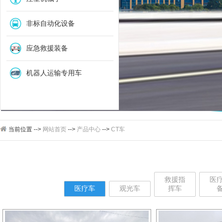
非标自动化设备
应急救援装备
机器人运输专用车
当前位置 -->
网站首页
-->
产品中心
-->
CT车
救援指
医
医疗车
观光车
挥车