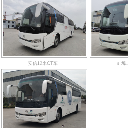
安信12米CT车
蚌埠